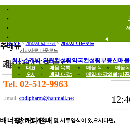
바로가기메뉴
계약서 및 자료
Data
계약서 다운로드
◀
HOME
>
계약서 및 자료
>
계약서 다운로드
주메뉴
기타자료 다운로드
◀
회사소개
병·의원컨설팅
약국컨설팅
부동산매물
계약서 다운로드
대표 조정식
대표 인사말
매물 목록
매물 목록
매몰목
오시는길
매입·매각의뢰(비공개)
매입·매각의뢰(비공
Tel. 02-512-9963
(문서) 부동산 임대차계약서 (전세,월세)
믿음컨설팅
[2017-02-20 12:4
Email.
codipharm@hanmail.net
배너 및 기타안내
필요하신 계약서 및 서류양식이 있으시다면,