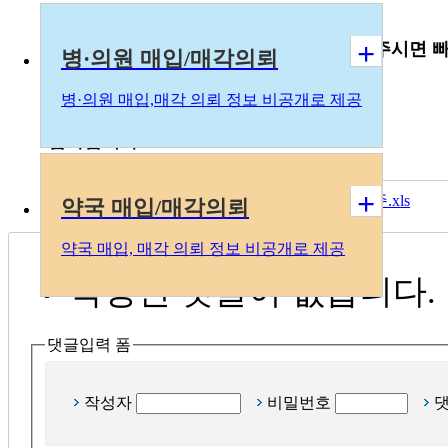
+
댓글 or 고객센터의 문의게시판에 요청해주시면 
병·의원 매입/매각의뢰
병
·의
원 매입,매각 의뢰 정보 비공개로 제공
감사합니다.
+
첨부파일
부동산임대차계약서전세월세엑셀표준.xls
약국 매입/매각의뢰
약국 매입, 매각 의뢰 정보 비공개로 제공
작성된 댓글이 없습니다.
댓글입력 폼
작성자
비밀번호