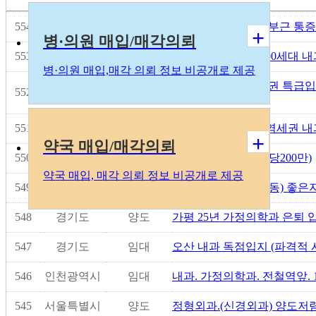
서울특별시
양도
554
시흥대로 홈플러스 부근 통증
+
병·의원 매입/매각의뢰
553
경기도
임대
경기남부 동탄 15,000세대 
병
·의
원 매입,매각 의뢰 정보 비공개로 제공
종로 동묘역 초역세권 특급입지
552
서울특별시
임대
551
경기도
임대
시흥 능곡역 1분,초역세권 내과
+
약국 매입/매각의뢰
550
경기도
임대
내과자리(평택 지원당200만)
약국 매입, 매각 의뢰 정보 비공개로 제공
549
서울특별시
임대
내과/가정의학과(강동) 좋은
548
경기도
양도
가평 25년 가정의학과 은퇴 
547
경기도
임대
오산 내과 독점입지 (파격적 
546
인천광역시
임대
내과. 가정의학과. 전철역앞. 
545
서울특별시
양도
정형외과.(신경외과) 양도저렴.