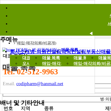
바로가기메뉴
병·의원컨설팅
Consulting
매물 목록
◀
주메뉴
매입·매각의뢰(비공개)
◀
HOME
>
병·의원컨설팅
>
매물 목록
회사소개
병·의원컨설팅
약국컨설팅
부동산매물
대표 조정식
대표 인사말
매물 목록
매물 목록
매몰목
오시는길
매입·매각의뢰(비공개)
매입·매각의뢰(비공
매물 목록
Tel. 02-512-9963
Email.
codipharm@hanmail.net
검색폼
검색
검색어
병·의
배너 및 기타안내
번호
지역
종류
제