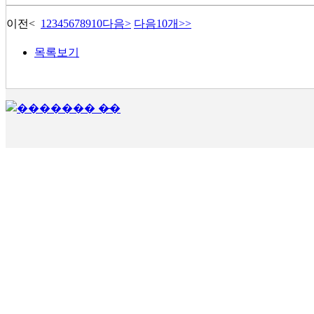
이전
<
1
2
3
4
5
6
7
8
9
10
다음
>
다음10개
>>
목록보기