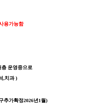
동사용가능함
개층 운영중으로
석
,
치과
)
구추가확정
2026
년
1
월
)