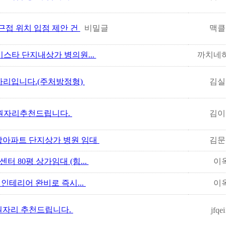
근접 위치 입점 제안 건
비밀글
맥클
스타 단지내상가 병의원...
까치네
자리입니다.(주처방정형)
김실
원자리추천드립니다.
김이
아파트 단지상가 병원 임대
김문
 80평 상가임대 (힘...
이
 인테리어 완비로 즉시...
이
자리 추천드립니다.
jfqe