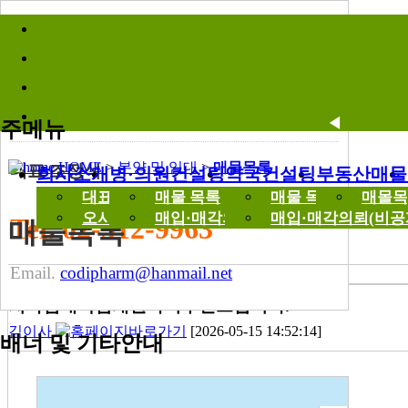
바로가기메뉴
분양 및 임대
Parcel Out
매물목록
◀
주메뉴
HOME
>
분양 및 임대
>
매물목록
대표 조정식
회사소개
병·의원컨설팅
약국컨설팅
부동산매물
대표 인사말
매물 목록
매물 목록
매몰목
오시는길
매입·매각의뢰(비공개)
매입·매각의뢰(비공
Tel. 02-512-9963
매물목록
Email.
codipharm@hanmail.net
치과임대독점개원자리추천드립니다.
김이사
[2026-05-15 14:52:14]
배너 및 기타안내