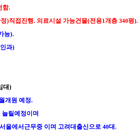
전함
.
확정
)
직접진행
.
의료시설 가능건물
(
전용
1
개층
340
평
).
가능
).
인과
)
임대
)
월개원 예정
.
분 늘릴예정이며
재서울에서근무중 이며 고려대출신으로
40
대
.