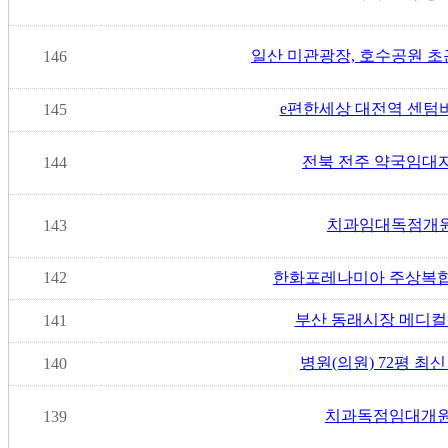
일산 미관광장, 호수공원 초
146
e편한세상 대전역 센텀비
145
전북 전주 약국임대
144
치과임대독점개
143
142
한화포레나미아 주상복합
부산 동래시장 메디컬센터
141
병원(의원) 72평 최신
140
치과독점임대개원
139