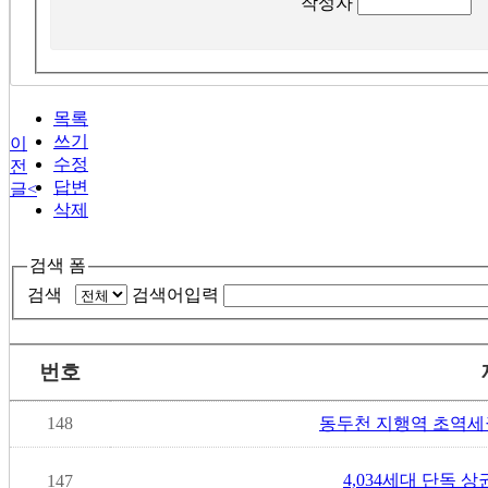
작성자
목록
쓰기
이
수정
전
답변
글
<
삭제
검색 폼
검색
검색어입력
번호
148
동두천 지행역 초역세
4,034세대 단독 상
147