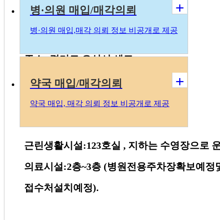
+
병·의원 매입/매각의뢰
~
치과독점 임대자리추천
~
병
·의
원 매입,매각 의뢰 정보 비공개로 제공
주소
:
경기도 오산시 세교
+
용도
:
의료시설
약국 매입/매각의뢰
주차
:1680
대
약국 매입, 매각 의뢰 정보 비공개로 제공
근린생활시설
:123
호실
,
지하는 수영장으로 
의료시설
:2
층
~3
층
(
병원전용주차장확보예정
접수처설치예정
).