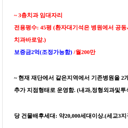
~ 3
층치과 임대자리
전용평수
: 45
평
(
환자대기석은 병원에서 공
치과바로앞
.)
보증금
2
억
(
조정가능함
)
/
월
200
만
~
현재 재단에서 같은지역에서 기존병원을
2
추가 지점형태로 운영함
. (
내과
,
정형외과및투
당 건물배후세대
:
약
20,000
세대이상
.(
세교
3
지