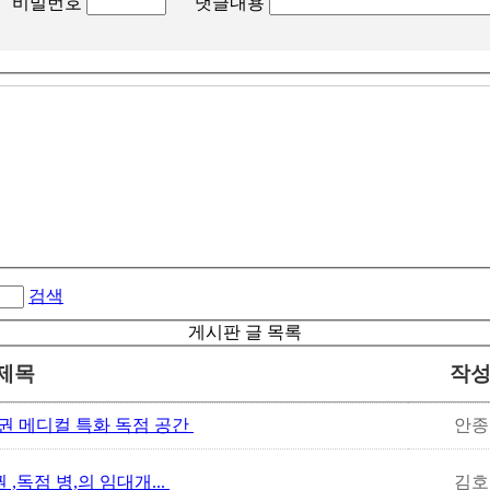
비밀번호
댓글내용
검색
게시판 글 목록
제목
작
권 메디컬 특화 독점 공간
안종
권 ,독점 병,의 임대개...
김호