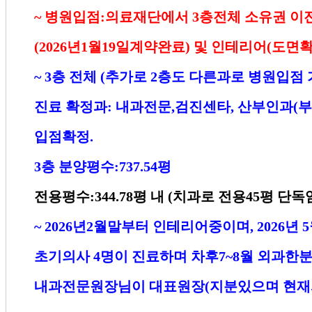
~
병원입점
:
의료재단에서
3
층전체 소유권 이
(2026
년
1
월
19
일계약완료
)
및 인테리어
(
도면
~ 3
층 전체
(
추가로
2
층도 다른과로 병원입점 
진료 확정과
:
내과전문
,
검진센타
,
산부인과
(
부
입점확정
.
3
층 분양평수
:737.54
평
전용평수
:344.78
평 내
(
치과로 전용
45
평 단독
~ 2026
년
2
월말부터 인테리어중이며
, 2026
년
5
초기의사
4
명이 진료하며 차후
7~8
월 외과한
내과전문원장님이 대표원장
(
지분있으며 현