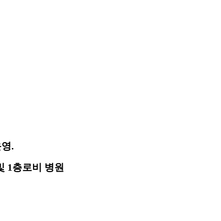
운영
.
및
1
층로비 병원