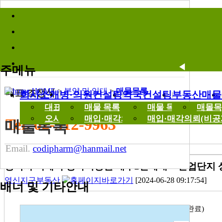
바로가기메뉴
분양 및 임대
Parcel Out
매물목록
◀
주메뉴
HOME
>
분양 및 임대
>
매물목록
대표 조정식
회사소개
병·의원컨설팅
약국컨설팅
부동산매물
대표 인사말
매물 목록
매물 목록
매몰목
오시는길
매입·매각의뢰(비공개)
매입·매각의뢰(비공
Tel. 02-512-9963
매물목록
Email.
codipharm@hanmail.net
평택시 지제역 항아리상권 배후2만세대 + 산업단지
영신지구부동산
[2024-06-28 09:17:54]
배너 및 기타안내
◈ 주소 : 경기도 평택시 세교동 1009(건물준공9월완료)