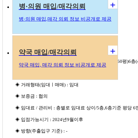
+
◈ 건물규모 : 6층
병·의원 매입/매각의뢰
◈ 사용승인일 : 2024년 9월예정
병
·의
원 매입,매각 의뢰 정보 비공개로 제공
◈ 엘리베이터 : 1대
◈ 총 주차대수 : 14+주차장부지 마련
+
◈ 해당 층 : 2층 3층 5층 6층
약국 매입/매각의뢰
◈ 임대면적(㎡)ㅣ전용면적(㎡) : 2/3층(110평),5층(60평)6층(
약국 매입, 매각 의뢰 정보 비공개로 제공
◈ 현재 건축물대장상 용도 : 1종근린
◈ 거래형태(임대ㅣ매매) : 임대
◈ 보증금 : 협의
◈ 임대료 / 관리비 : 층별로 임대료 상이/5층,6층기준 평당
◈ 입점가능시기 : 2024년9월이후
◈ 방향(주출입구 기준) : -