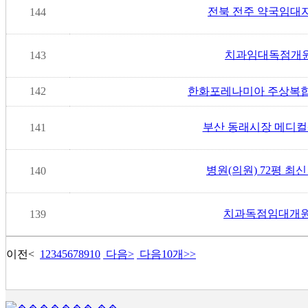
전북 전주 약국임대
144
치과임대독점개
143
142
한화포레나미아 주상복합
부산 동래시장 메디컬센터
141
병원(의원) 72평 최신
140
치과독점임대개원
139
이전
<
1
2
3
4
5
6
7
8
9
10
다음
>
다음10개
>>