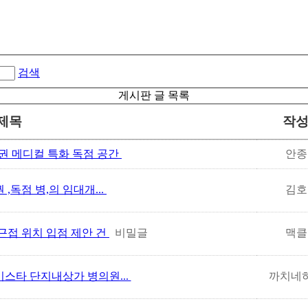
검색
게시판 글 목록
제목
작
권 메디컬 특화 독점 공간
안종
권 ,독점 병,의 임대개...
김호
근접 위치 입점 제안 건
비밀글
맥클
스타 단지내상가 병의원...
까치네