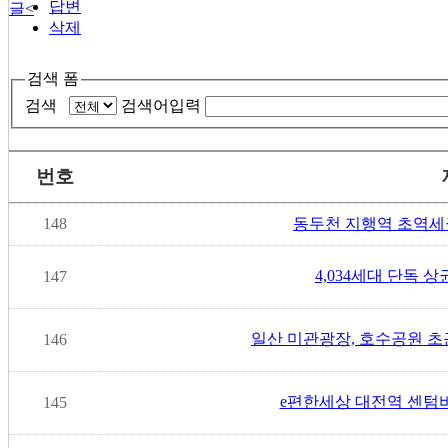
답변
글
<
삭제
검색 폼
검색
검색어입력
번호
148
동두천 지행역 초역세
4,034세대 단독 상
147
일산 미관광장, 호수공원 초
146
e편한세상 대전역 센텀비
145