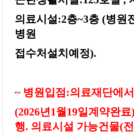
의료시설
:2
층
~3
층
(
병원
병원
접수처설치예정
).
~
병원입점
:
의료재단에
(2026
년
1
월
19
일계약완료
행
.
의료시설 가능건물
(
전