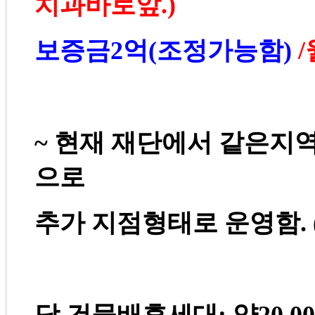
치과바로앞
.)
보증금
2
억
(
조정가능함
)
/
~
현재 재단에서 같은지
으로
추가 지점형태로 운영함
. 