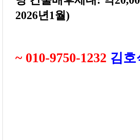
당 건물배후세대
:
약
20,0
2026
년
1
월
)
~ 010-9750-1232
김호