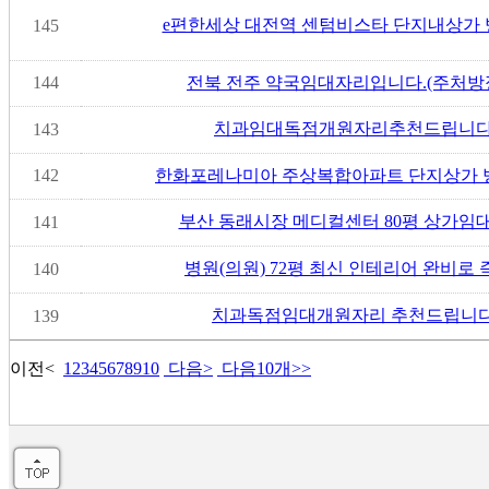
e편한세상 대전역 센텀비스타 단지내상가 병
145
144
전북 전주 약국임대자리입니다.(주처방
치과임대독점개원자리추천드립니다
143
142
한화포레나미아 주상복합아파트 단지상가 
부산 동래시장 메디컬센터 80평 상가임대 (
141
병원(의원) 72평 최신 인테리어 완비로 즉
140
치과독점임대개원자리 추천드립니다
139
이전
<
1
2
3
4
5
6
7
8
9
10
다음
>
다음10개
>>