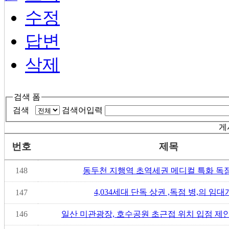
수정
답변
삭제
검색 폼
검색
검색어입력
게
번호
제목
148
동두천 지행역 초역세권 메디컬 특화 독
4,034세대 단독 상권 ,독점 병,의 임대개
147
146
일산 미관광장, 호수공원 초근접 위치 입점 제