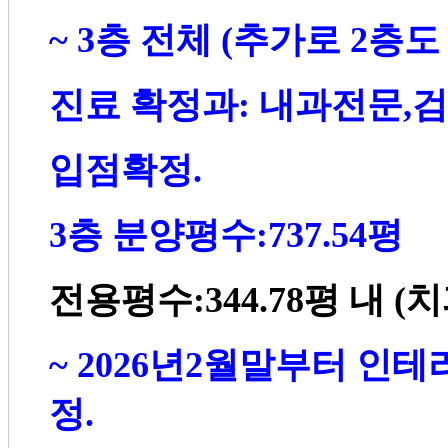
~ 3
층 전체
(
추가로
2
층도
진료 확정과
:
내과전문
,
검
입점확정
.
3
층 분양평수
:737.54
평
전용평수
:344.78
평 내
(
치
~ 2026
년
2
월말부터 인테
정
.