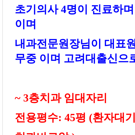
초기의사
4
명이 진료하며
이며
내과전문원장님이 대표
무중 이며 고려대출신으
~ 3
층치과 임대자리
전용평수
: 45
평
(
환자대기