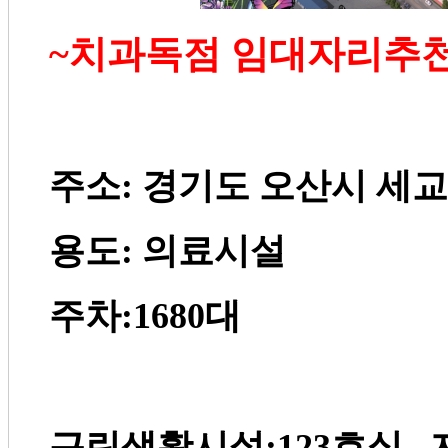
~
치과독점 임대자리추
주소
:
경기도 오산시 세교
용도
:
의료시설
주차
:1680
대
근린생활시설
:123
호실
,