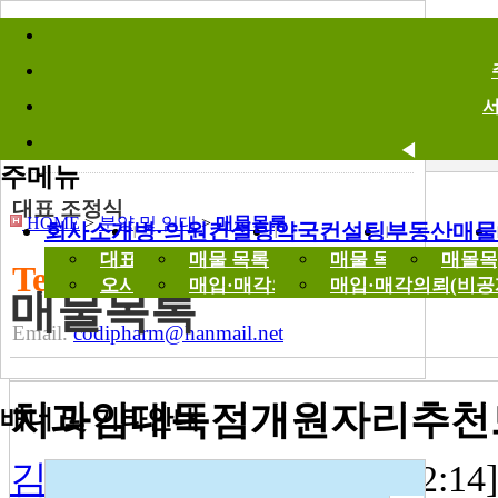
바로가기메뉴
분양 및 임대
Parcel Out
매물목록
◀
주메뉴
대표 조정식
HOME
>
분양 및 임대
>
매물목록
회사소개
병·의원컨설팅
약국컨설팅
부동산매물
대표 인사말
매물 목록
매물 목록
매몰목
Tel. 02-512-9963
오시는길
매입·매각의뢰(비공개)
매입·매각의뢰(비공
매물목록
Email.
codipharm@hanmail.net
치과임대독점개원자리추천
배너 및 기타안내
김이사
[2026-05-15 14:52:14]