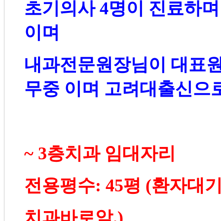
초기의사
4
명이 진료하며
이며
내과전문원장님이 대표
무중 이며 고려대출신으
~ 3
층치과 임대자리
전용평수
: 45
평
(
환자대기
치과바로앞
.)