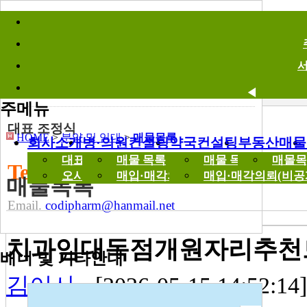
바로가기메뉴
분양 및 임대
Parcel Out
매물목록
◀
주메뉴
대표 조정식
HOME
>
분양 및 임대
>
매물목록
회사소개
병·의원컨설팅
약국컨설팅
부동산매물
대표 인사말
매물 목록
매물 목록
매몰목
Tel. 02-512-9963
오시는길
매입·매각의뢰(비공개)
매입·매각의뢰(비공
매물목록
Email.
codipharm@hanmail.net
치과임대독점개원자리추천
배너 및 기타안내
김이사
[2026-05-15 14:52:14]