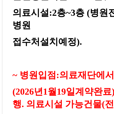
의료시설
:2
층
~3
층
(
병원
병원
접수처설치예정
).
~
병원입점
:
의료재단에
(2026
년
1
월
19
일계약완료
행
.
의료시설 가능건물
(
전