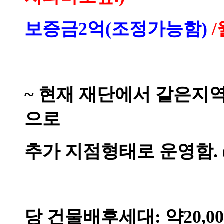
보증금
2
억
(
조정가능함
)
/
~
현재 재단에서 같은지
으로
추가 지점형태로 운영함
. 
당 건물배후세대
:
약
20,0