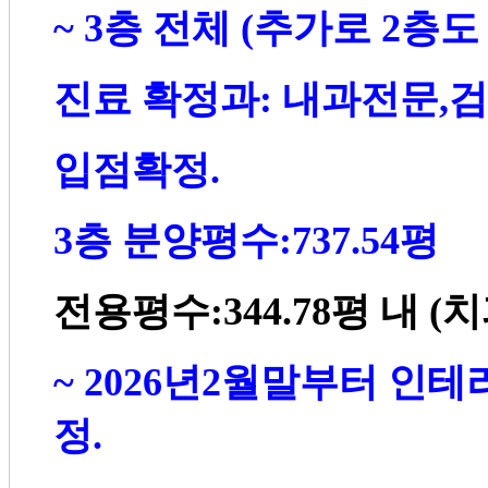
~ 3
층 전체
(
추가로
2
층도
진료 확정과
:
내과전문
,
검
입점확정
.
3
층 분양평수
:737.54
평
전용평수
:344.78
평 내
(
치
~ 2026
년
2
월말부터 인테
정
.