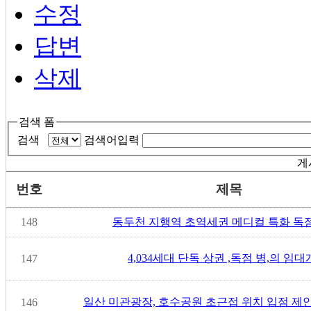
수정
답변
삭제
검색 폼
검색
검색어입력
게
번호
제목
148
동두천 지행역 초역세권 메디컬 특화 독
4,034세대 단독 상권 ,독점 병,의 임대개
147
일산 미관광장, 호수공원 초근접 위치 입점 제
146