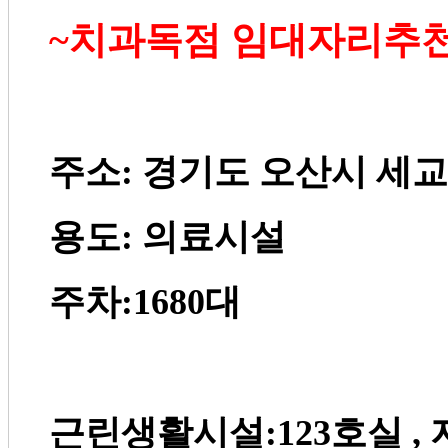
~
치과독점 임대자리추
주소
:
경기도 오산시 세교
용도
:
의료시설
주차
:1680
대
근린생활시설
:123
호실
,